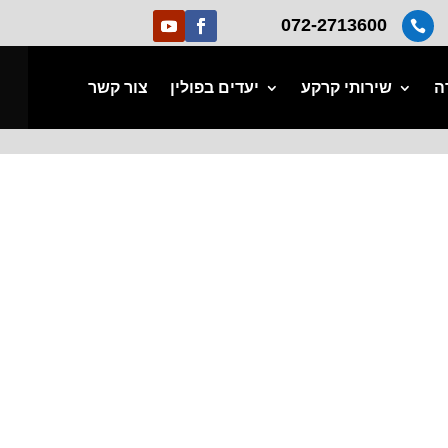
072-2713600

ה
שירותי קרקע
יעדים בפולין
צור קשר