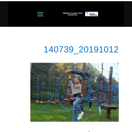
20191012_140739